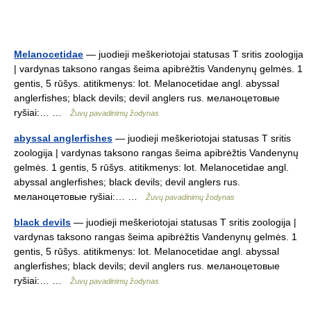
Melanocetidae
— juodieji meškeriotojai statusas T sritis zoologija
| vardynas taksono rangas šeima apibrėžtis Vandenynų gelmės. 1
gentis, 5 rūšys. atitikmenys: lot. Melanocetidae angl. abyssal
anglerfishes; black devils; devil anglers rus. меланоцетовые
ryšiai:… …
Žuvų pavadinimų žodynas
abyssal anglerfishes
— juodieji meškeriotojai statusas T sritis
zoologija | vardynas taksono rangas šeima apibrėžtis Vandenynų
gelmės. 1 gentis, 5 rūšys. atitikmenys: lot. Melanocetidae angl.
abyssal anglerfishes; black devils; devil anglers rus.
меланоцетовые ryšiai:… …
Žuvų pavadinimų žodynas
black devils
— juodieji meškeriotojai statusas T sritis zoologija |
vardynas taksono rangas šeima apibrėžtis Vandenynų gelmės. 1
gentis, 5 rūšys. atitikmenys: lot. Melanocetidae angl. abyssal
anglerfishes; black devils; devil anglers rus. меланоцетовые
ryšiai:… …
Žuvų pavadinimų žodynas