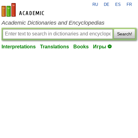
RU
DE
ES
FR
en-academic.com
Academic Dictionaries and Encyclopedias
Search!
Interpretations
Translations
Books
Игры ⚽