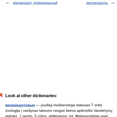
меланоцет, длиннорылый
меланоцеты
Look at other dictionaries:
меланоцетовые
— juodieji meškeriotojai statusas T sritis
zoologija | vardynas taksono rangas šeima apibrėžtis Vandenynų
gelmės. 1 gentis, 5 rūšys. atitikmenys: lot. Melanocetidae angl.