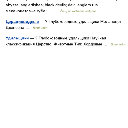
abyssal anglerfishes; black devils; devil anglers rus.
меланоцетовые ryšiai:… …
Žuvų pavadinimų žodynas
Церациевидные
— ? Глубоководные удильщики Меланоцет
Джонсона …
Википедия
Удильщики
— ? Глубоководные удильщики Научная
классификация Царство: Животные Тип: Хордовые …
Википедия