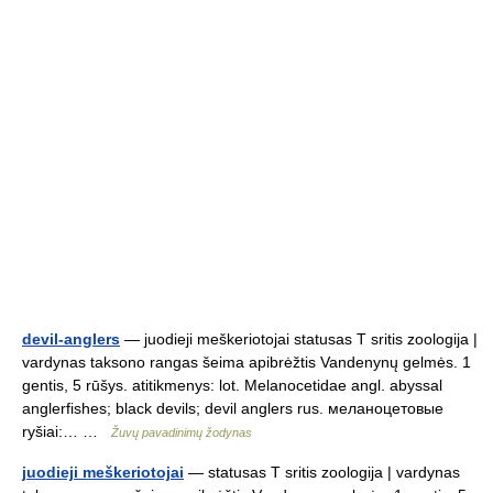
devil-anglers
— juodieji meškeriotojai statusas T sritis zoologija |
vardynas taksono rangas šeima apibrėžtis Vandenynų gelmės. 1
gentis, 5 rūšys. atitikmenys: lot. Melanocetidae angl. abyssal
anglerfishes; black devils; devil anglers rus. меланоцетовые
ryšiai:… …
Žuvų pavadinimų žodynas
juodieji meškeriotojai
— statusas T sritis zoologija | vardynas