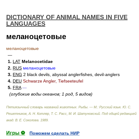
DICTIONARY OF ANIMAL NAMES IN FIVE
LANGUAGES
меланоцетовые
меланоцетовые
—
1.
LAT
Melanocetidae
2.
RUS
меланоцетовые
3.
ENG
2 black devils, abyssal anglerfishes, devil-anglers
4.
DEU
Schwarze Angler, Tiefseeteufel
5.
FRA
—
(глубокие воды океанов; 1 род, 5 видов)
Пятиязычный словарь названий животных. Рыбы. — М.: Русский язык
.
Ю. С.
Решетников, А. Н. Котляр, Т. С. Расс, М. И. Шатуновский. Под общей редакцией
акад. В. Е. Соколова
.
1989
.
Игры ⚽
Поможем сделать НИР