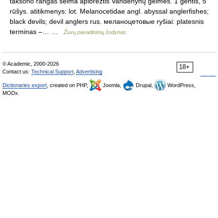
taksono rangas šeima apibrėžtis Vandenynų gelmės. 1 gentis, 5
rūšys. atitikmenys: lot. Melanocetidae angl. abyssal anglerfishes;
black devils; devil anglers rus. меланоцетовые ryšiai: platesnis
terminas –… …
Žuvų pavadinimų žodynas
© Academic, 2000-2026
18+
Contact us:
Technical Support
,
Advertising
Dictionaries export
, created on PHP,
Joomla,
Drupal,
WordPress,
MODx.