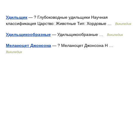
Удильщик
— ? Глубоководные удильщики Научная
классификация Царство: Животные Тип: Хордовые …
Википедия
Удильщикообразные
— Удильщикообразные …
Википедия
Меланоцет Джонсона
— ? Меланоцет Джонсона Н …
Википедия